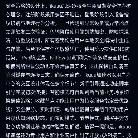
安全策略的设计上，ikuuu加速器将全生命周期安全作为核
心理念。注册阶段采用多因子验证，登录阶段引入设备指
纹识别与地理行为分析，一旦检测到异常设备或异常地点
立即触发二次验证；传输阶段使用端到端加密、防嗅探混
淆、防重放机制，所有密钥均在用户本地安全模块中生成
与存储，后台不保存任何敏感凭证；使用阶段提供DNS防
污染、IPv6防泄漏、Kill Switch断网保护等多项安全护栏，
即使网络短暂波动也不会泄露真实IP；退出阶段自动清空
临时缓存与连接日志，确保无痕迹。ikuuu加速器以用户为
中心的交互设计体现在多个细节：新手引导通过动态脚本
引导完成初次连接；智能模式可自动判断当前业务场景切
换最佳策略；收藏节点功能让用户为特定服务指定最优路
线；安全得分、实时测速、威胁拦截提示等组件帮助用户
直观认知网络状态；而夜间模式、节电模式、触控手势等
贴心功能则让移动端体验更加舒适。值得一提的是，ikuuu
加速器还为专业用户和企业客户推出了开放式API接口，支