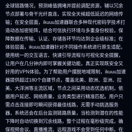
全球链路情况，预测峰值拥堵并提前调配资源，辅以冗余
节点部署与骨干光纤直连，实现全天候超低延迟的网络传
输；在安全层面，ikuuu加速器联合多种现代密码学技术打
造动态加密矩阵，结合可信执行环境与多重身份校验，保
障数据在传输、认证、存储各环节均达到企业级标准；在
体验层面，ikuuu加速器针对不同操作系统进行原生适配，
使用统一的交互语言、快速引导流程与可视化安全提醒，
让用户在几分钟内即可掌握关键功能，真正实现既安全又
好用的VPN体验。为了帮助用户摆脱地域限制，ikuuu加速
器提供超过180个自建节点，覆盖北美、欧洲、亚洲、拉
美、大洋洲等主流区域，节点之间采用动态优选机制，依
据用户延迟、网络质量、业务类型进行精准匹配。用户只
需点击连接即可瞬间获得最佳线路，无需手动挑选服务
器，系统还会在后台监测链路质量，当检测到潜在的性能
下降时自动切换到冗余线路，整个过程在毫秒级完成，确
保视频会议、直播推流、远程游戏不会受到任何中断。在